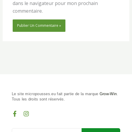
dans le navigateur pour mon prochain
commentaire.
Le site micropousses.eu fait partie de la marque
Grow-Win
.
Tous les droits sont réservés.
F
I
a
n
c
s
e
t