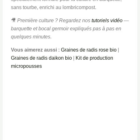
sans tourbe, enrichi au lombricompost.
🎥
Première culture ? Regardez nos
tutoriels vidéo
—
barquette et bocal germoir expliqués pas à pas en
quelques minutes.
Vous aimerez aussi :
Graines de radis rose bio
|
Graines de radis daikon bio
|
Kit de production
micropousses
Le
Le
prix
prix
initial
actuel
Graines
était :
est :
Graines de tournesol bio micro
3.30€.
2.80€.
pousses – Goût noisette, croquant
☆
☆
☆
☆
☆