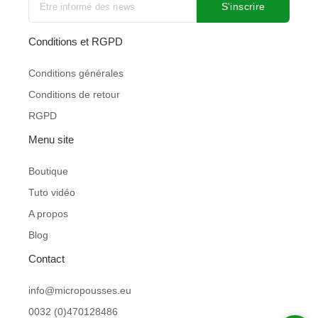
b
a
S'inscrire
o
g
o
r
Conditions et RGPD
k
a
-
m
Conditions générales
f
Conditions de retour
RGPD
Menu site
Boutique
Tuto vidéo
A propos
Blog
Contact
info@micropousses.eu
0032 (0)470128486