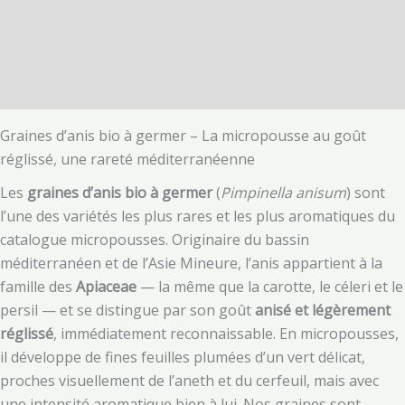
Description
Informations complémentaires
Avis (0)
Graines d’anis bio à germer – La micropousse au goût
réglissé, une rareté méditerranéenne
Les
graines d’anis bio à germer
(
Pimpinella anisum
) sont
l’une des variétés les plus rares et les plus aromatiques du
catalogue micropousses. Originaire du bassin
méditerranéen et de l’Asie Mineure, l’anis appartient à la
famille des
Apiaceae
— la même que la carotte, le céleri et le
persil — et se distingue par son goût
anisé et légèrement
réglissé
, immédiatement reconnaissable. En micropousses,
il développe de fines feuilles plumées d’un vert délicat,
proches visuellement de l’aneth et du cerfeuil, mais avec
une intensité aromatique bien à lui. Nos graines sont