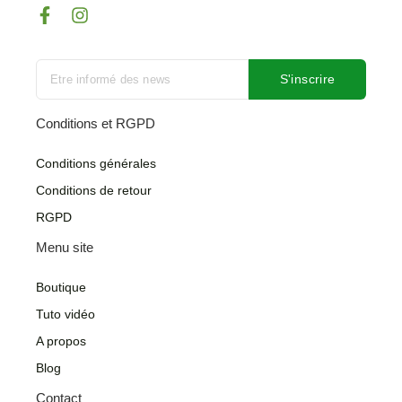
F
I
a
n
c
s
e
t
b
a
S'inscrire
o
g
o
r
Conditions et RGPD
k
a
-
m
Conditions générales
f
Conditions de retour
RGPD
Menu site
Boutique
Tuto vidéo
A propos
Blog
Contact