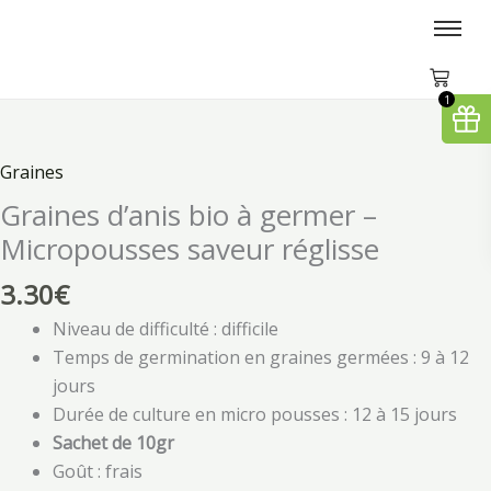
Aller
au
contenu
1
quantité
de
Graines
Graines
d'anis
Graines d’anis bio à germer –
bio
Micropousses saveur réglisse
à
germer
3.30
€
–
Niveau de difficulté : difficile
Micropousses
Temps de germination en graines germées : 9 à 12
saveur
jours
réglisse
Durée de culture en micro pousses : 12 à 15 jours
Sachet de 10gr
Goût : frais