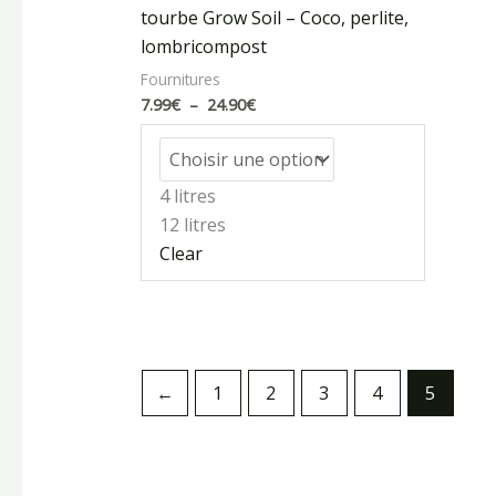
24.90€
tourbe Grow Soil – Coco, perlite,
lombricompost
Fournitures
7.99
€
–
24.90
€
4 litres
12 litres
Clear
←
1
2
3
4
5