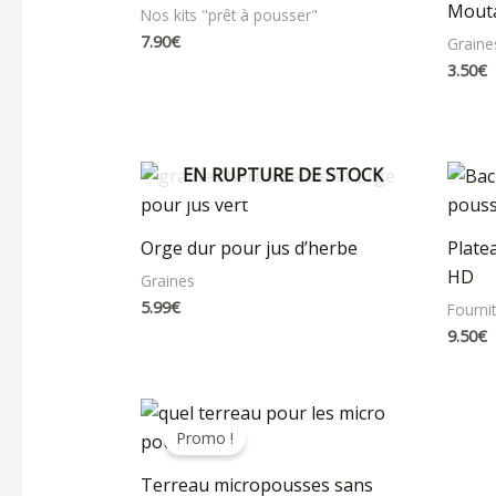
Mout
Nos kits "prêt à pousser"
7.90
€
Graine
3.50
€
EN RUPTURE DE STOCK
Orge dur pour jus d’herbe
Plate
HD
Graines
5.99
€
Fourni
9.50
€
Plage
de
Promo !
prix :
7.99€
Terreau micropousses sans
à