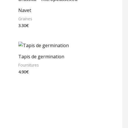
Navet
Graines
3.30
€
Tapis de germination
Fournitures
4.90
€