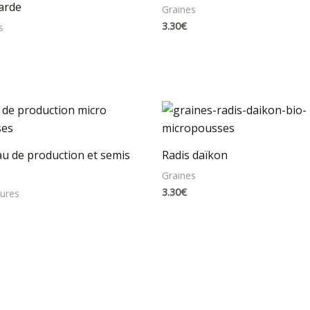
arde
Graines
3.30
€
s
au de production et semis
Radis daïkon
Graines
3.30
€
tures