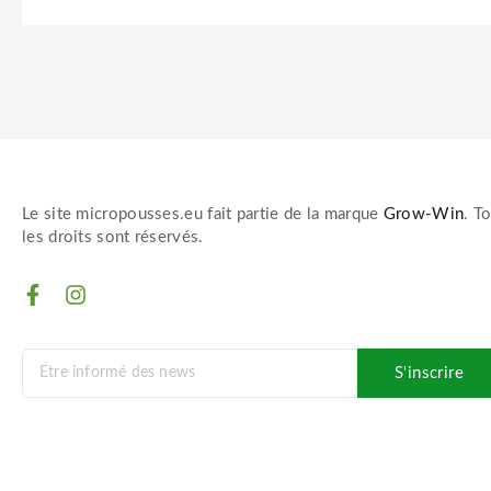
Le site micropousses.eu fait partie de la marque
Grow-Win
. T
les droits sont réservés.
F
I
a
n
c
s
e
t
b
a
S'inscrire
o
g
o
r
k
a
-
m
f