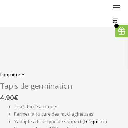
Aller
au
contenu
1
quantité
de
Tapis
de
germination
Fournitures
Tapis de germination
4.90
€
Tapis facile à couper
Permet la culture des mucilagineuses
S’adapte à tout type de support (
barquette
)