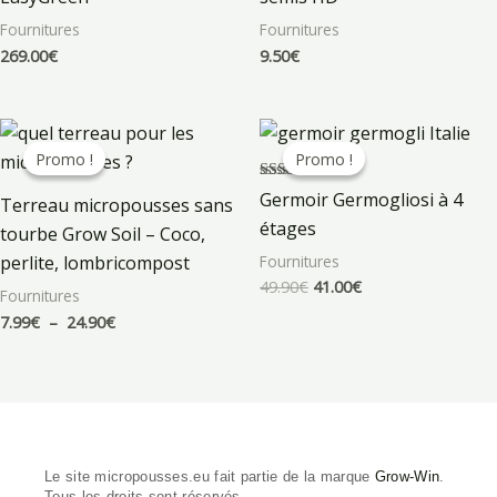
Fournitures
Fournitures
269.00
€
9.50
€
Plage
Le
Le
de
prix
prix
Promo !
Promo !
Promo !
Promo !
prix :
initial
actuel
7.99€
était :
est :
Note
Germoir Germogliosi à 4
Terreau micropousses sans
à
49.90€.
41.00€.
5.00
sur 5
étages
24.90€
tourbe Grow Soil – Coco,
Fournitures
perlite, lombricompost
49.90
€
41.00
€
Fournitures
7.99
€
–
24.90
€
Le site micropousses.eu fait partie de la marque
Grow-Win
.
Tous les droits sont réservés.