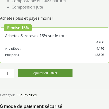
Compostable et 100% naturel
Composition jute
Achetez plus et payez moins !
Remise 15%
Achetez
3
, recevez
15%
sur le tout
4.90
€
A la pièce :
4.17
€
Prix par 3
12.50
€
Ajouter Au Panier
Catégorie :
Fournitures
🔒 mode de paiement sécurisé