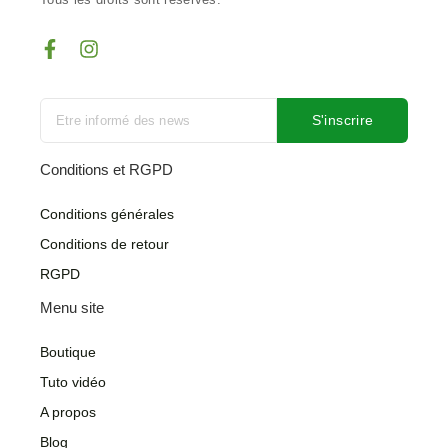
F
I
a
n
c
s
e
t
b
a
S'inscrire
o
g
o
r
Conditions et RGPD
k
a
-
m
Conditions générales
f
Conditions de retour
RGPD
Menu site
Boutique
Tuto vidéo
A propos
Blog