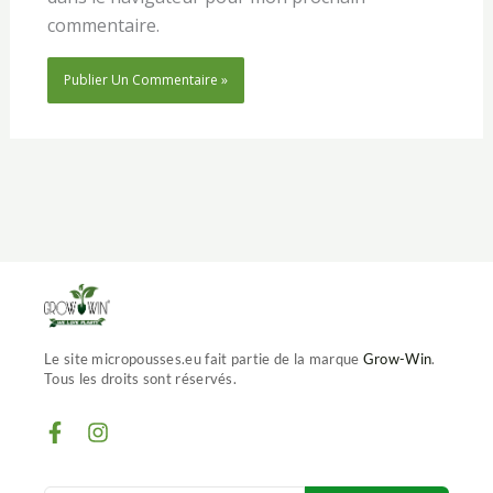
commentaire.
Le site micropousses.eu fait partie de la marque
Grow-Win
.
Tous les droits sont réservés.
F
I
a
n
c
s
e
t