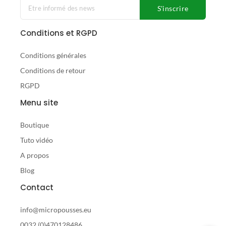
b
a
S'inscrire
o
g
o
r
Conditions et RGPD
k
a
-
m
Conditions générales
f
Conditions de retour
RGPD
Menu site
Boutique
Tuto vidéo
A propos
Blog
Contact
info@micropousses.eu
0032 (0)470128486