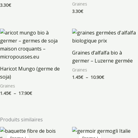
sur 5
Graines
3.30
€
3.30
€
Plage
Plage
de
de
prix :
prix :
1.45€
1.45€
Graines d’alfalfa bio à
à
à
17.90€
10.90€
germer – Luzerne germée
Haricot Mungo (germe de
Graines
soja)
1.45
€
–
10.90
€
Graines
1.45
€
–
17.90
€
Produits similaires
Le
Le
Le
Le
prix
prix
prix
prix