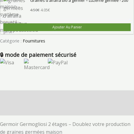
Graines d'alfalfa bio à germer – Luzerne germée - 200
était :
est :
4.50
€
4.05
€
4.50€.
4.05€.
Ajouter Au Panier
Catégorie :
Fournitures
🔒 mode de paiement sécurisé
Description
Avis (0)
Germoir Germogliosi 2 étages – Doublez votre production
de graines germées maison