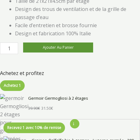
Taille de 21x21x4.5cm par étage
Design des trous de ventilation et de la grille de
passage d’eau
Facile d’entretien et brosse fournie
Design et fabrication 100% Italie
Ajouter Au Panier
Achetez et profitez
Le
Le
Achetez 1
prix
prix
Germoir Germogliosi à 2 étages
initial
actuel
39.90
€
31.50
€
était :
est :
39.90€.
31.50€.
Le
Le
→
Recevez 1 avec 10% de remise
prix
prix
initial
actuel