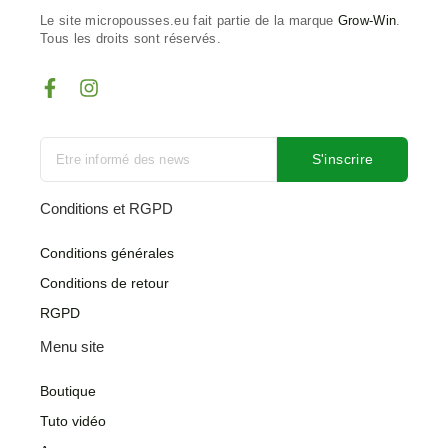
Le site micropousses.eu fait partie de la marque
Grow-Win
.
Tous les droits sont réservés.
F
I
a
n
c
s
e
t
b
a
S'inscrire
o
g
o
r
Conditions et RGPD
k
a
-
m
Conditions générales
f
Conditions de retour
RGPD
Menu site
Boutique
Tuto vidéo