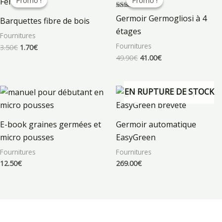
Promo !
Promo !
Promo !
Promo !
initial
actuel
initial
actuel
était :
est :
était :
est :
Note
Germoir Germogliosi à 4
Barquettes fibre de bois
3.50€.
1.70€.
49.90€.
41.00€.
5.00
sur 5
étages
Fournitures
Fournitures
3.50
€
1.70
€
49.90
€
41.00
€
EN RUPTURE DE STOCK
E-book graines germées et
Germoir automatique
micro pousses
EasyGreen
Fournitures
Fournitures
12.50
€
269.00
€