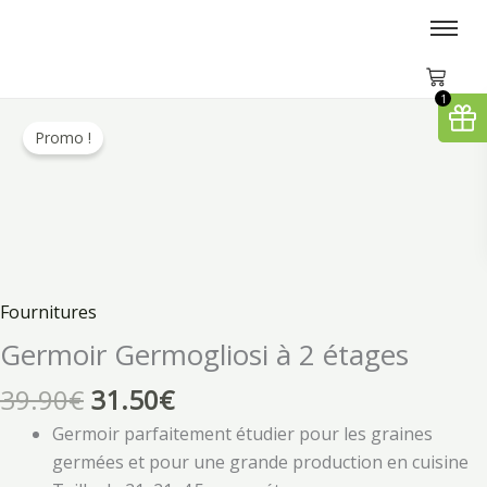
Aller
au
contenu
1
Le
Le
quantité
prix
prix
Promo !
de
initial
actuel
Germoir
était :
est :
Germogliosi
39.90€.
31.50€.
à
2
étages
Fournitures
Germoir Germogliosi à 2 étages
39.90
€
31.50
€
Germoir parfaitement étudier pour les graines
germées et pour une grande production en cuisine